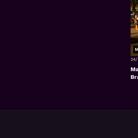
M
24
Ma
Br