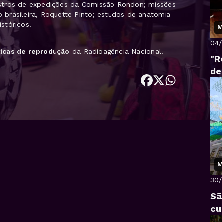
gistros de expedições da Comissão Rondon; missões
o brasileira, Roquette Pinto; estudos de anatomia
stóricos.
M
04
ticas de reprodução
da Radioagência Nacional.
"R
de
M
30
Sã
cu