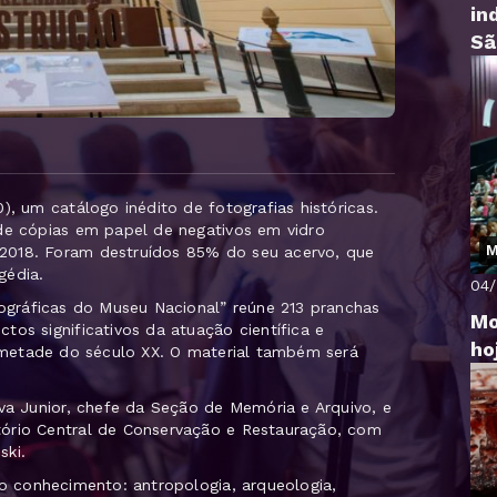
in
Sã
), um catálogo inédito de fotografias históricas.
 de cópias em papel de negativos em vidro
M
2018. Foram destruídos 85% do seu acervo, que
agédia.
04
tográficas do Museu Nacional” reúne 213 pranchas
Mo
tos significativos da atuação científica e
ho
a metade do século XX. O material também será
lva Junior, chefe da Seção de Memória e Arquivo, e
tório Central de Conservação e Restauração, com
ski.
do conhecimento: antropologia, arqueologia,