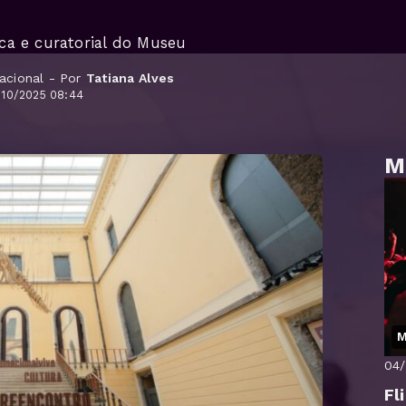
a e curatorial do Museu
acional - Por
Tatiana Alves
/10/2025 08:44
M
M
04
Fl