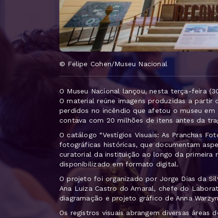
© Felipe Cohen/Museu Nacional
O Museu Nacional lançou, nesta terça-feira (30
O material reúne imagens produzidas a partir
perdidos no incêndio que afetou o museu em 
contava com 20 milhões de itens antes da tr
O catálogo “Vestígios Visuais: As Pranchas Fo
fotográficas históricas, que documentam aspec
curatorial da instituição ao longo da primeir
disponibilizado em formato digital.
O projeto foi organizado por Jorge Dias da Si
Ana Luiza Castro do Amaral, chefe do Labora
diagramação e projeto gráfico de Anna Warzyn
Os registros visuais abrangem diversas áreas 