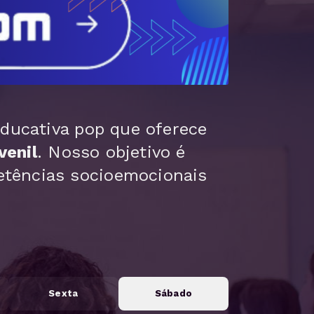
educativa pop que oferece
venil
.
Nosso objetivo é
etências socioemocionais
Sexta
Sábado