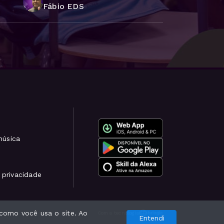
Fábio EDS
música
e privacidade
como você usa o site. Ao
Com a tecnologia
Entendi