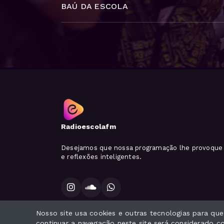
BAÚ DA ESCOLA
Radioescolafm
Desejamos que nossa programação lhe provoque 
e reflexões inteligentes.
Nosso site usa cookies e outras tecnologias para qu
Todos os direitos reservados.
continuar a navegação neste site será considerado 