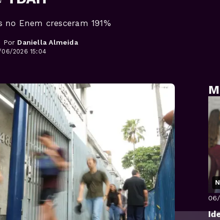
is no Enem cresceram 191%
- Por
Daniella Almeida
/06/2026 15:04
M
N
06
Id