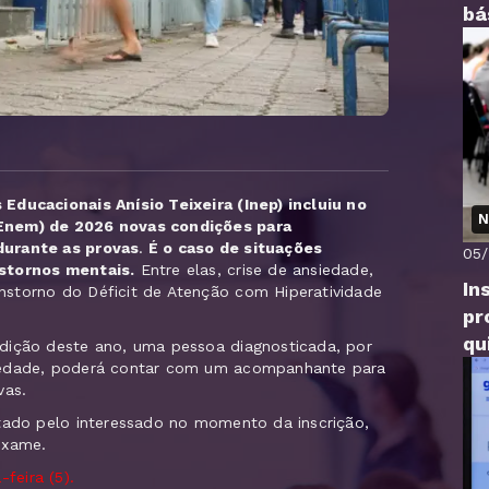
bá
Educacionais Anísio Teixeira (Inep) incluiu no
N
Enem) de 2026 novas condições para
durante as provas
.
É o caso de situações
05
nstornos mentais.
Entre elas, crise de ansiedade,
In
nstorno do Déficit de Atenção com Hiperatividade
pr
qu
edição deste ano, uma pessoa diagnosticada, por
siedade, poderá contar com um acompanhante para
vas.
itado pelo interessado no momento da inscrição,
xame.
feira (5).