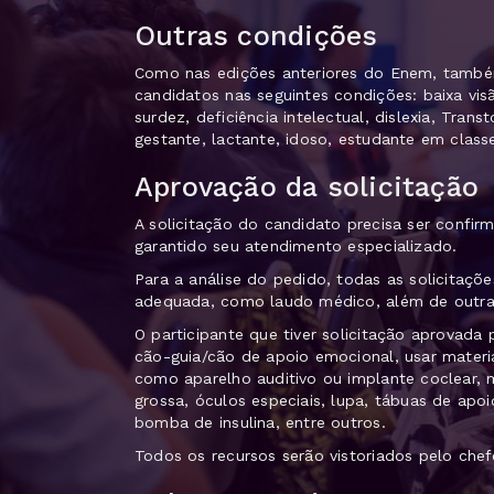
Outras condições
Como nas edições anteriores do Enem, também
candidatos nas seguintes condições: baixa visão,
surdez, deficiência intelectual, dislexia, Tran
gestante, lactante, idoso, estudante em classe
Aprovação da solicitação
A solicitação do candidato precisa ser confir
garantido seu atendimento especializado.
Para a análise do pedido, todas as solicita
adequada, como laudo médico, além de outra
O participante que tiver solicitação aprovad
cão-guia/cão de apoio emocional, usar materia
como aparelho auditivo ou implante coclear, 
grossa, óculos especiais, lupa, tábuas de apo
bomba de insulina, entre outros.
Todos os recursos serão vistoriados pelo chef