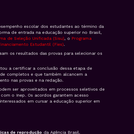
esempenho escolar dos estudantes ao término da
orma de entrada na educação superior no Brasil,
ma de Seleção Unificada (Sisu)
, o
Programa
inanciamento Estudantil (Fies)
.
 usam os resultados das provas para selecionar os
u a certificar a conclusão dessa etapa de
dade completos e que também alcancem a
nto nas provas e na redação.
odem ser aproveitados em processos seletivos de
o com o Inep. Os acordos garantem acesso
s interessados em cursar a educação superior em
ticas de reprodução
da Agência Brasil.