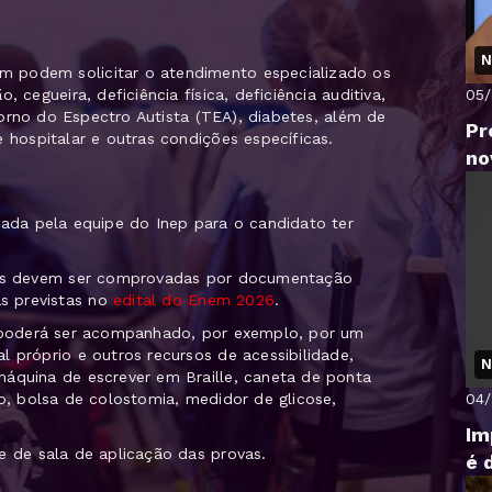
N
 podem solicitar o atendimento especializado os
 cegueira, deficiência física, deficiência auditiva,
05
storno do Espectro Autista (TEA), diabetes, além de
Pr
 hospitalar e outras condições específicas.
no
mada pela equipe do Inep para o candidato ter
ções devem ser comprovadas por documentação
s previstas no
edital do Enem 2026
.
a poderá ser acompanhado, por exemplo, por um
l próprio e outros recursos de acessibilidade,
N
máquina de escrever em Braille, caneta de ponta
04
io, bolsa de colostomia, medidor de glicose,
Im
e de sala de aplicação das provas.
é 