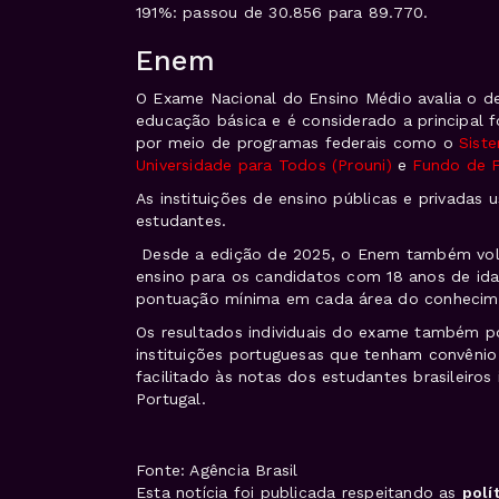
191%: passou de 30.856 para 89.770.
Enem
O Exame Nacional do Ensino Médio avalia o d
educação básica e é considerado a principal f
por meio de programas federais como o
Siste
Universidade para Todos (Prouni)
e
Fundo de F
As instituições de ensino públicas e privadas
estudantes.
Desde a edição de 2025, o Enem também volto
ensino para os candidatos com 18 anos de i
pontuação mínima em cada área do conhecime
Os resultados individuais do exame também p
instituições portuguesas que tenham convêni
facilitado às notas dos estudantes brasileiro
Portugal.
Fonte: Agência Brasil
Esta notícia foi publicada respeitando as
polí